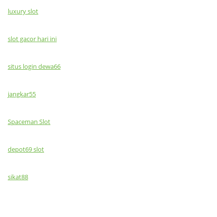
luxury slot
slot gacor hari ini
situs login dewa66
jangkar55
Spaceman Slot
depot69 slot
sikat88