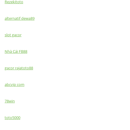
Rezekitoto
alternatif dewa89
slot gacor
Nhà Cái FB88
gacor rajatoto88
abcvip com
78win
toto5000