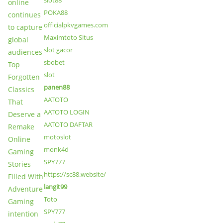
online
POKA88
continues
officialpkvgames.com
to capture
Maximtoto Situs
global
slot gacor
audiences
sbobet
Top
slot
Forgotten
panen88
Classics
AATOTO
That
AATOTO LOGIN
Deserve a
AATOTO DAFTAR
Remake
motoslot
Online
monk4d
Gaming
SPY777
Stories
https://sc88.website/
Filled With
langit99
Adventure
Toto
Gaming
SPY777
intention