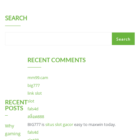
SEARCH
Search
RECENT COMMENTS
mm99.cam
big777
link slot
slot
RECENT
POSTS
fals4d
สล็อต888
BIG777 is
situs slot gacor
easy to maxwin today.
Why
fals4d
gaming
slot88