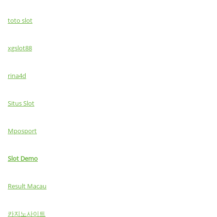
toto slot
xgslot88
rina4d
Situs Slot
Mposport
Slot Demo
Result Macau
카지노사이트