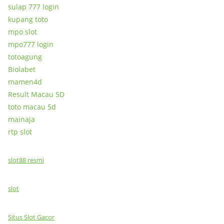
sulap 777 login
kupang toto
mpo slot
mpo777 login
totoagung
Biolabet
mamen4d
Result Macau 5D
toto macau 5d
mainaja
rtp slot
slot88 resmi
slot
Situs Slot Gacor