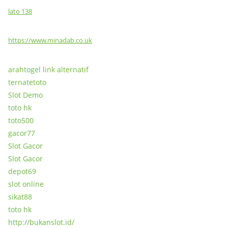
lato 138
https://www.minadab.co.uk
arahtogel link alternatif
ternatetoto
Slot Demo
toto hk
toto500
gacor77
Slot Gacor
Slot Gacor
depot69
slot online
sikat88
toto hk
http://bukanslot.id/