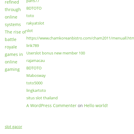
paris77
refined
BDTOTO
through
toto
online
rakyatslot
systems
slot
The rise of
https://www.chamkoreanbistro.com/cham2011/menuall.htm
battle
lirik789
royale
Userslot bonus new member 100
games in
rajamacau
online
BDTOTO
gaming
Mabosway
toto5000
lingkartoto
situs slot thailand
A WordPress Commenter
on
Hello world!
slot gacor