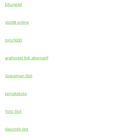
bitung4d
slot88 online
toto5000
arahtogel link alternatif
Spaceman Slot
ternatetoto
Toto Slot
depot69 slot